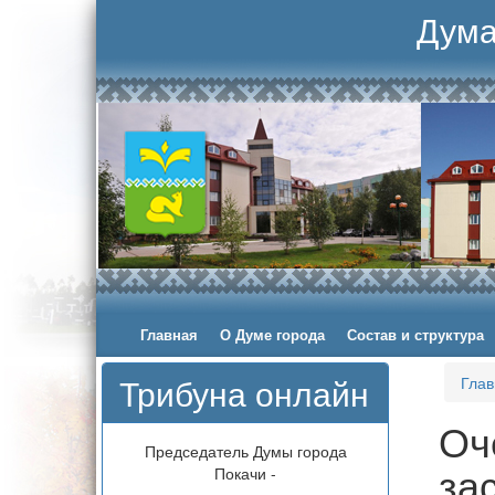
Дума
Главная
О Думе города
Состав и структура
Трибуна онлайн
Глав
Оч
Председатель Думы города
за
Покачи -