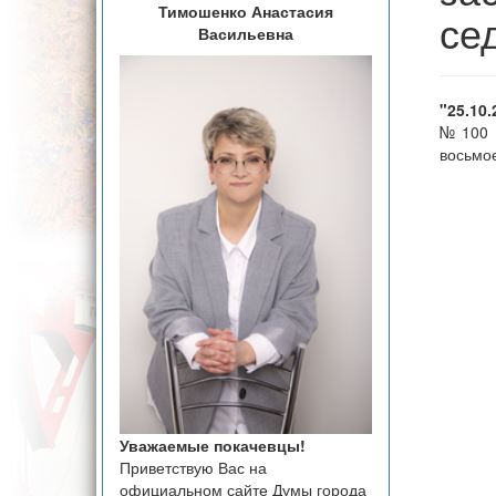
Тимошенко Анастасия
се
Васильевна
"25.10
№100 з
восьмо
Уважаемые покачевцы!
Приветствую Вас на
официальном сайте Думы города