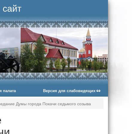
 сайт
я палата
Версия для слабовидящих
седание Думы города Покачи седьмого созыва
е
чи