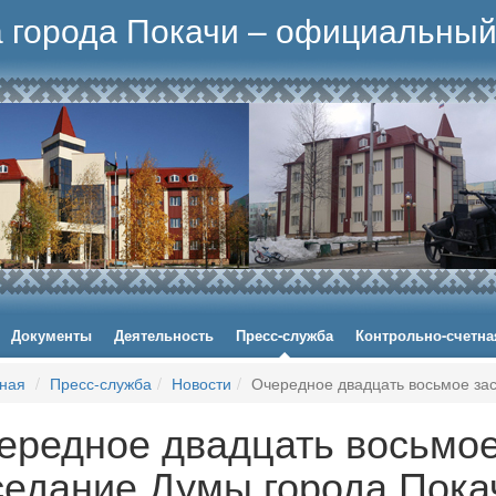
 города Покачи – официальный
Документы
Деятельность
Пресс-служба
Контрольно-счетна
ная
Пресс-служба
Новости
Очередное двадцать восьмое за
ередное двадцать восьмо
седание Думы города Пока